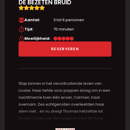
DE BEZETEN BRUID
Aantal:
3 tot 6 personen
Tijd:
70 minuten
Moeilijkheid:
RESERVEREN
Stap binnen in het verontrustende leven van
Louise. Haar liefde voor poppen sloeg om in een
nachtmerrie toen één ervan, Carmen, haar
overnam. Zes echtgenoten overleefden haar
stem niet… en nu dreigt Thomas hetzelfde lot.
Bevrijd Louise van de kwade invloed die haar
gevangen houdt, maar wees gewaarschuwd: